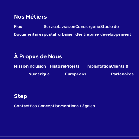
Nos Métiers
Flux
Service
Livraison
Conciergerie
Studio de
Documentaires
postal
urbaine
d’entreprise
développement
À Propos de Nous
Mission
Inclusion
Histoire
Projets
Implantation
Clients &
Numérique
Européens
Partenaires
Step
Contact
Eco Conception
Mentions Légales