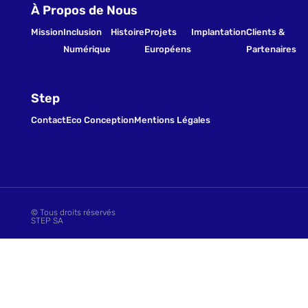
À Propos de Nous
Mission
Inclusion
Histoire
Projets
Implantation
Clients &
Numérique
Européens
Partenaires
Step
Contact
Eco Conception
Mentions Légales
© Tous droits réservés
STEP SA